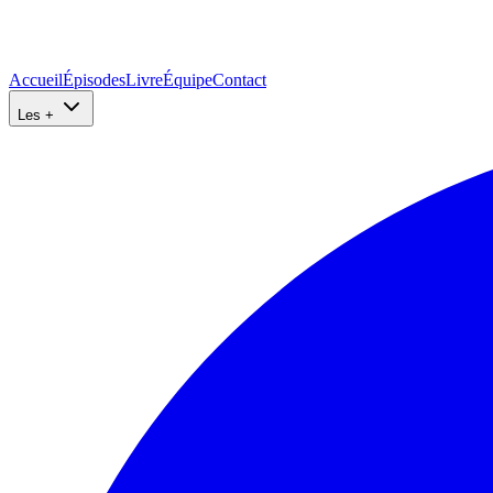
Accueil
Épisodes
Livre
Équipe
Contact
Les +