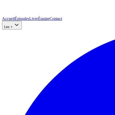
Accueil
Épisodes
Livre
Équipe
Contact
Les +