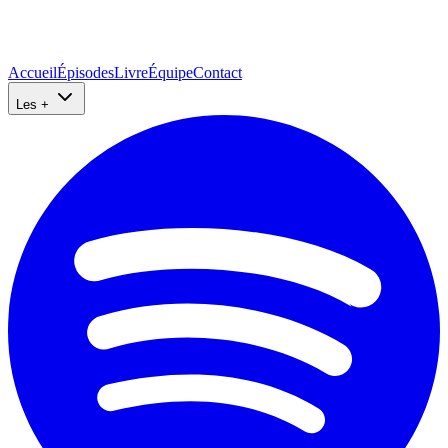
Accueil
Épisodes
Livre
Équipe
Contact
Les +