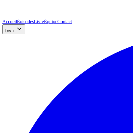
Accueil
Épisodes
Livre
Équipe
Contact
Les +