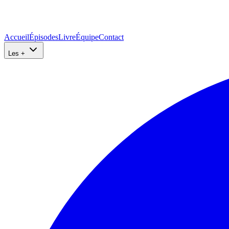
Accueil
Épisodes
Livre
Équipe
Contact
Les +