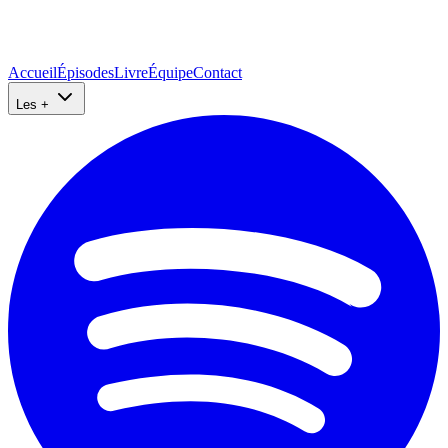
Accueil
Épisodes
Livre
Équipe
Contact
Les +