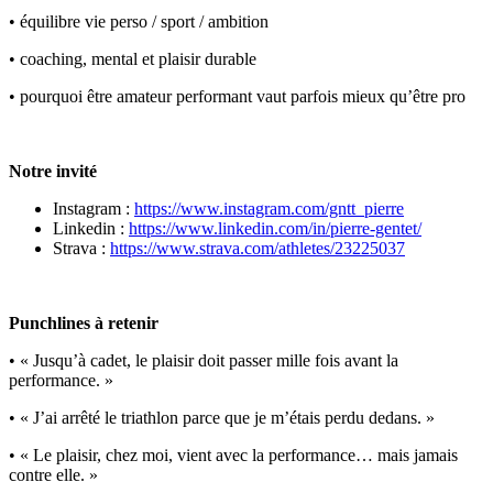
• équilibre vie perso / sport / ambition
• coaching, mental et plaisir durable
• pourquoi être amateur performant vaut parfois mieux qu’être pro
Notre invité
Instagram :
https://www.instagram.com/gntt_pierre
Linkedin :
https://www.linkedin.com/in/pierre-gentet/
Strava :
https://www.strava.com/athletes/23225037
Punchlines à retenir
• « Jusqu’à cadet, le plaisir doit passer mille fois avant la
performance. »
• « J’ai arrêté le triathlon parce que je m’étais perdu dedans. »
• « Le plaisir, chez moi, vient avec la performance… mais jamais
contre elle. »