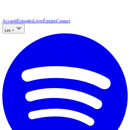
Accueil
Épisodes
Livre
Équipe
Contact
Les +