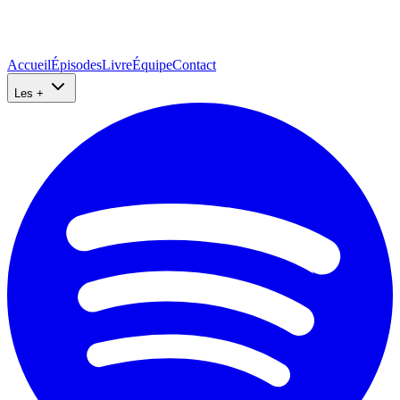
Accueil
Épisodes
Livre
Équipe
Contact
Les +