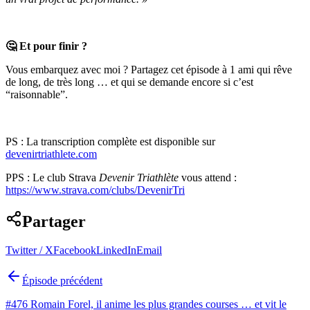
🤔 Et pour finir ?
Vous embarquez avec moi ? Partagez cet épisode à 1 ami qui rêve
de long, de très long … et qui se demande encore si c’est
“raisonnable”.
PS : La transcription complète est disponible sur
⁠devenirtriathlete.com⁠
PPS : Le club Strava
Devenir Triathlète
vous attend :
⁠https://www.strava.com/clubs/DevenirTri
Partager
Twitter / X
Facebook
LinkedIn
Email
Épisode précédent
#476 Romain Forel, il anime les plus grandes courses … et vit le