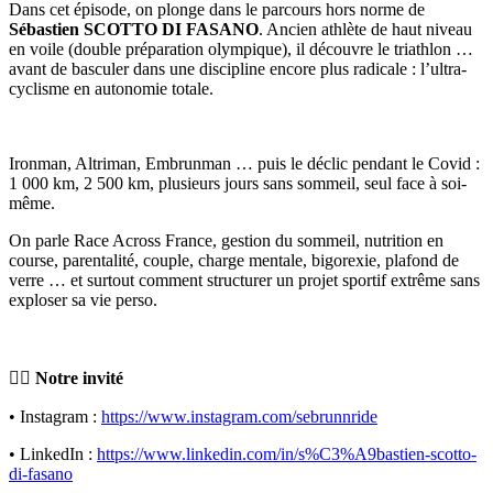
Dans cet épisode, on plonge dans le parcours hors norme de
Sébastien SCOTTO DI FASANO
. Ancien athlète de haut niveau
en voile (double préparation olympique), il découvre le triathlon …
avant de basculer dans une discipline encore plus radicale : l’ultra-
cyclisme en autonomie totale.
Ironman, Altriman, Embrunman … puis le déclic pendant le Covid :
1 000 km, 2 500 km, plusieurs jours sans sommeil, seul face à soi-
même.
On parle Race Across France, gestion du sommeil, nutrition en
course, parentalité, couple, charge mentale, bigorexie, plafond de
verre … et surtout comment structurer un projet sportif extrême sans
exploser sa vie perso.
🏃‍♂️ Notre invité
• Instagram :
https://www.instagram.com/sebrunnride
• LinkedIn :
https://www.linkedin.com/in/s%C3%A9bastien-scotto-
di-fasano