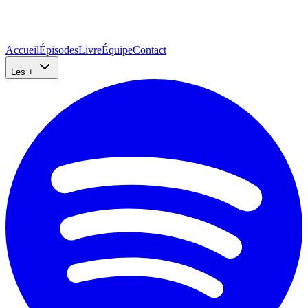
Accueil
Épisodes
Livre
Équipe
Contact
Les +