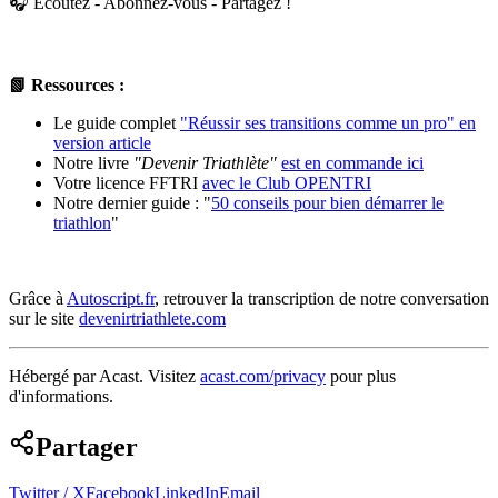
🎧 Écoutez - Abonnez-vous - Partagez !
📗 Ressources :
Le guide complet
"Réussir ses transitions comme un pro" en
version article
Notre livre
"Devenir Triathlète"
est en commande ici
Votre licence FFTRI
avec le Club OPENTRI
Notre dernier guide : "
50 conseils pour bien démarrer le
triathlon
"
Grâce à
Autoscript.fr
, retrouver la transcription de notre conversation
sur le site
devenirtriathlete.com
Hébergé par Acast. Visitez
acast.com/privacy
pour plus
d'informations.
Partager
Twitter / X
Facebook
LinkedIn
Email