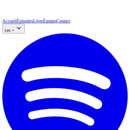
Accueil
Épisodes
Livre
Équipe
Contact
Les +