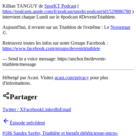
Killian TANGUY de
SporKT Podcast
(
https://podcasts.apple.com/fr/podcast/sporkt-podcast/id1529886780
)
intervient chaque Lundi sur le #podcast #DevenirTriathlete.
Aujourd'hui, il revient sur un Triathlon de l'extrême : Le
Norseman
©.
Retrouvez toutes les infos sur notre Groupe Facebook :
https://www.facebook.com/groups/devenirtriathlete
--- Send in a voice message: https://anchor.fm/devenir-
triathlete/message
Hébergé par Acast. Visitez
acast.com/privacy
pour plus
d'informations.
Partager
Twitter / X
Facebook
LinkedIn
Email
Épisode précédent
#186 Sandra Szefer, Triathlète et bientôt diététicienne-micro-