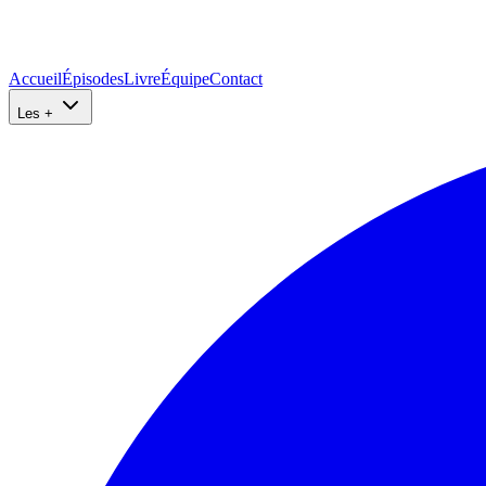
Accueil
Épisodes
Livre
Équipe
Contact
Les +