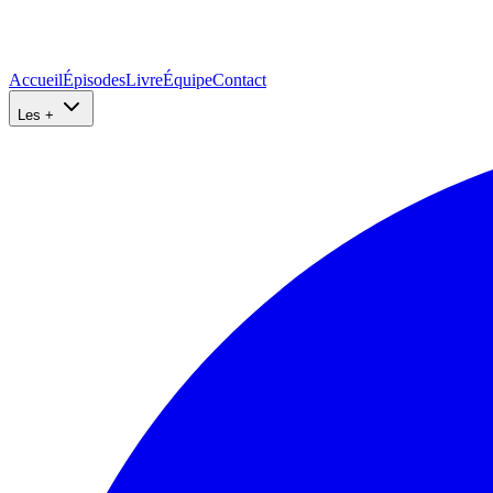
Accueil
Épisodes
Livre
Équipe
Contact
Les +