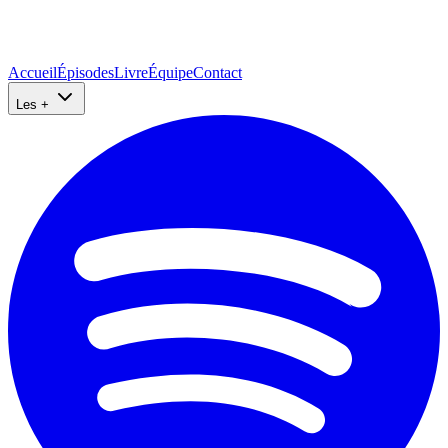
Accueil
Épisodes
Livre
Équipe
Contact
Les +