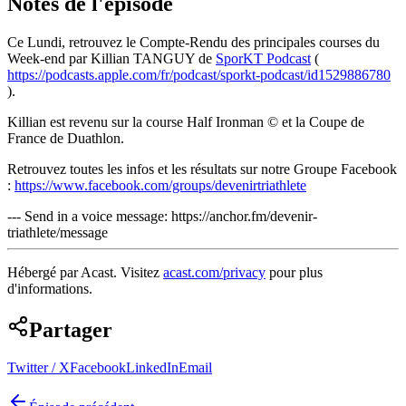
Notes de l'épisode
Ce Lundi, retrouvez le Compte-Rendu des principales courses du
Week-end par Killian TANGUY de
SporKT Podcast
(
https://podcasts.apple.com/fr/podcast/sporkt-podcast/id1529886780
).
Killian est revenu sur la course Half Ironman © et la Coupe de
France de Duathlon.
Retrouvez toutes les infos et les résultats sur notre Groupe Facebook
:
https://www.facebook.com/groups/devenirtriathlete
--- Send in a voice message: https://anchor.fm/devenir-
triathlete/message
Hébergé par Acast. Visitez
acast.com/privacy
pour plus
d'informations.
Partager
Twitter / X
Facebook
LinkedIn
Email