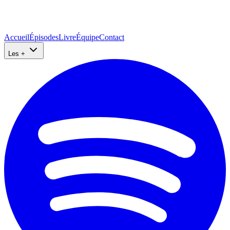
Accueil
Épisodes
Livre
Équipe
Contact
Les +