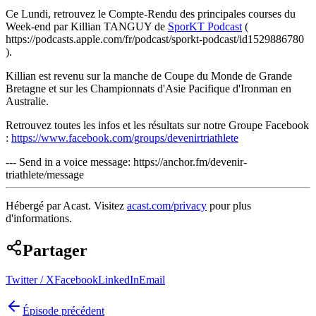
Ce Lundi, retrouvez le Compte-Rendu des principales courses du
Week-end par Killian TANGUY de
SporKT Podcast
(
https://podcasts.apple.com/fr/podcast/sporkt-podcast/id1529886780
).
Killian est revenu sur la manche de Coupe du Monde de Grande
Bretagne et sur les Championnats d'Asie Pacifique d'Ironman en
Australie.
Retrouvez toutes les infos et les résultats sur notre Groupe Facebook
:
https://www.facebook.com/groups/devenirtriathlete
--- Send in a voice message: https://anchor.fm/devenir-
triathlete/message
Hébergé par Acast. Visitez
acast.com/privacy
pour plus
d'informations.
Partager
Twitter / X
Facebook
LinkedIn
Email
Épisode précédent