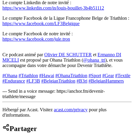
Le compte Linkedin de notre invité :
https://www.linkedin.com/in/louis-bouillet-3b4b51112
Le compte Facebook de la Ligue Francophone Belge de Triathlon :
https://www.facebook.com/LF3Belgique
Le compte Facebook de notre invité :
https://www.facebook.com/jule.tron
Ce podcast animé par
Olivier DE SCHUTTER
et
Ermanno DI
MICELI
est proposé par Ohana Triathlon (
@ohana_tri
), et vous
accompagne dans votre démarche pour Devenir Triathlète.
#Ohana
#Triathlon
#Hawai
#OhanaTriathlon
#Sport
#Gear
#Textile
#Endurance
#LF3B
#BelgianTriathlon
#B3ri
#BelgianHammers
--- Send in a voice message: https://anchor.fm/devenir-
triathlete/message
Hébergé par Acast. Visitez
acast.com/privacy
pour plus
d'informations.
Partager