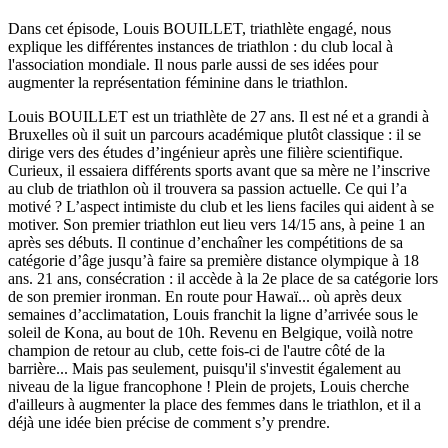
Dans cet épisode, Louis BOUILLET, triathlète engagé, nous
explique les différentes instances de triathlon : du club local à
l'association mondiale. Il nous parle aussi de ses idées pour
augmenter la représentation féminine dans le triathlon.
Louis BOUILLET est un triathlète de 27 ans. Il est né et a grandi à
Bruxelles où il suit un parcours académique plutôt classique : il se
dirige vers des études d’ingénieur après une filière scientifique.
Curieux, il essaiera différents sports avant que sa mère ne l’inscrive
au club de triathlon où il trouvera sa passion actuelle. Ce qui l’a
motivé ? L’aspect intimiste du club et les liens faciles qui aident à se
motiver. Son premier triathlon eut lieu vers 14/15 ans, à peine 1 an
après ses débuts. Il continue d’enchaîner les compétitions de sa
catégorie d’âge jusqu’à faire sa première distance olympique à 18
ans. 21 ans, consécration : il accède à la 2e place de sa catégorie lors
de son premier ironman. En route pour Hawaï... où après deux
semaines d’acclimatation, Louis franchit la ligne d’arrivée sous le
soleil de Kona, au bout de 10h. Revenu en Belgique, voilà notre
champion de retour au club, cette fois-ci de l'autre côté de la
barrière... Mais pas seulement, puisqu'il s'investit également au
niveau de la ligue francophone ! Plein de projets, Louis cherche
d'ailleurs à augmenter la place des femmes dans le triathlon, et il a
déjà une idée bien précise de comment s’y prendre.