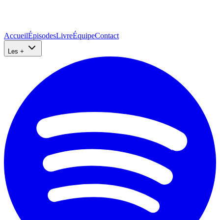
Accueil
Épisodes
Livre
Équipe
Contact
Les +