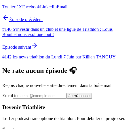
Twitter / X
Facebook
LinkedIn
Email
Épisode précédent
#140 S'investir dans un club et une ligue de Triathlon : Louis
Bouillet nous explique tout !
Épisode suivant
#142 les news triathlon du Lundi 7 Juin par Killian TANGUY
Ne rate aucun épisode 🎧
Reçois chaque nouvelle sortie directement dans ta boîte mail.
Email
Je m'abonne
Devenir Triathlète
Le 1er podcast francophone de triathlon. Pour débuter et progresser.