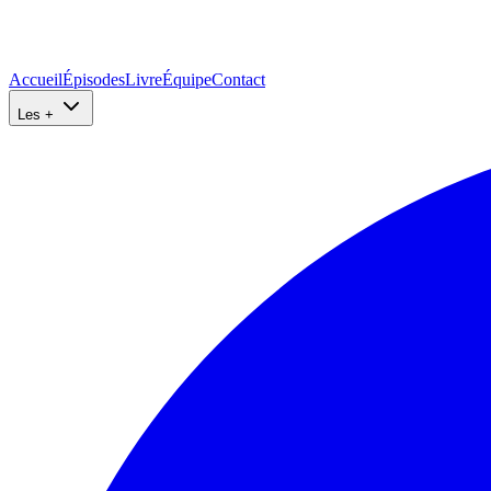
Accueil
Épisodes
Livre
Équipe
Contact
Les +