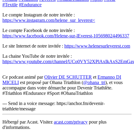
#Textile
#Endurance
Le compte Instagram de notre invitée :
https://www.instagram.com/helene_sur_leverest<
Le compte Facebook de notre invitée :
https://www.facebook.com/Helene-sur-lEverest-105698024496337
Le site Internet de notre invitée :
https://www.helenesurleverest.com
La chaine YouTube de notre invitée :
https://www.youtube.com/channel/UCo0VY52XPlAxIkAxS2EmGa
Ce podcast animé par
Olivier DE SCHUTTER
et
Ermanno DI
MICELI
est proposé par Ohana Triathlon (
@ohana_tri
), et vous
accompagne dans votre démarche pour Devenir Triathlète.
#Triathlon #Endurance #Sport #OhanaTriathlon
--- Send in a voice message: https://anchor.fm/devenir-
triathlete/message
Hébergé par Acast. Visitez
acast.com/privacy
pour plus
d'informations.