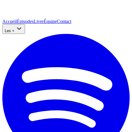
Accueil
Épisodes
Livre
Équipe
Contact
Les +