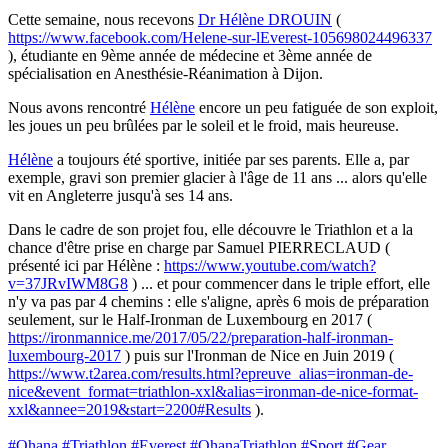
Cette semaine, nous recevons
Dr Hélène DROUIN
(
https://www.facebook.com/Helene-sur-lEverest-105698024496337
), étudiante en 9ème année de médecine et 3ème année de
spécialisation en Anesthésie-Réanimation à Dijon.
Nous avons rencontré
Hélène
encore un peu fatiguée de son exploit,
les joues un peu brûlées par le soleil et le froid, mais heureuse.
Hélène
a toujours été sportive, initiée par ses parents. Elle a, par
exemple, gravi son premier glacier à l'âge de 11 ans ... alors qu'elle
vit en Angleterre jusqu'à ses 14 ans.
Dans le cadre de son projet fou, elle découvre le Triathlon et a la
chance d'être prise en charge par Samuel PIERRECLAUD (
présenté ici par Hélène :
https://www.youtube.com/watch?
v=37JRvIWM8G8
) ... et pour commencer dans le triple effort, elle
n'y va pas par 4 chemins : elle s'aligne, après 6 mois de préparation
seulement, sur le Half-Ironman de Luxembourg en 2017 (
https://ironmannice.me/2017/05/22/preparation-half-ironman-
luxembourg-2017
) puis sur l'Ironman de Nice en Juin 2019 (
https://www.t2area.com/results.html?epreuve_alias=ironman-de-
nice&event_format=triathlon-xxl&alias=ironman-de-nice-format-
xxl&annee=2019&start=2200#Results
).
#Ohana
#Triathlon
#Everest
#OhanaTriathlon
#Sport
#Gear