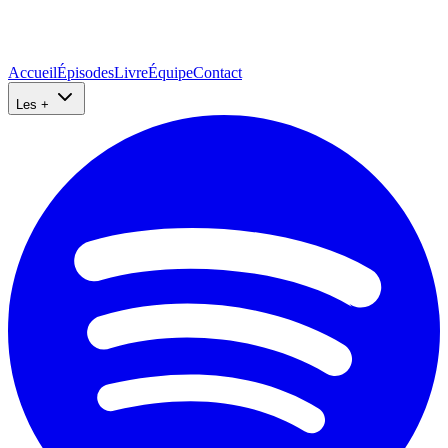
Accueil
Épisodes
Livre
Équipe
Contact
Les +