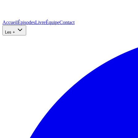
Accueil
Épisodes
Livre
Équipe
Contact
Les +