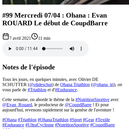
#99 Mercredi 07/04 : Ohana : Evan
ROUARD Le début de CoupdBarre
7 avril 2021
11 min
Notes de l'épisode
Tous les jours, en quelques minutes, avec Olivier DE
SCHUTTER (
@olideschut
) de
Ohana Triathlon
(
@ohana_tri
), on
vous parle de
#Triathlon
et d'
#Endurance
.
Cette semaine, on aborde le thème de la
#NutritionSportive
avec
@Evan_Rouard
, le producteur de
@CoupdBarre
! Et pour
aujourd'hui, revenons rapidement sur la genèse de l'aventure !
#Ohana
#Triathlon
#OhanaTriathlon
#Sport
#Gear
#Textile
#Endurance
#UltraCyclisme
#NutritionSportive
#CoupdBarre