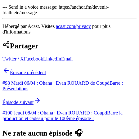
--- Send in a voice message: https://anchor.fm/devenir-
triathlete/message
Hébergé par Acast. Visitez
acast.com/privacy
pour plus
d'informations.
Partager
Twitter / X
Facebook
LinkedIn
Email
Épisode précédent
#98 Mardi 06/04 : Ohana : Evan ROUARD de CoupdBarre :
Présentations
Épisode suivant
#100 Jeudi 08/04 : Ohana : Evan ROUARD : CoupdBarre la
production et cadeau pour le 100ème épisode !
Ne rate aucun épisode 🎧