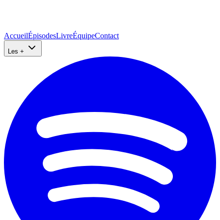
Accueil
Épisodes
Livre
Équipe
Contact
Les +