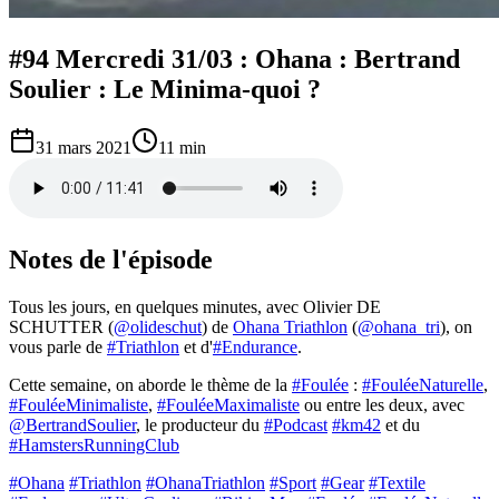
#94 Mercredi 31/03 : Ohana : Bertrand
Soulier : Le Minima-quoi ?
31 mars 2021
11 min
Notes de l'épisode
Tous les jours, en quelques minutes, avec Olivier DE
SCHUTTER (
@olideschut
) de
Ohana Triathlon
(
@ohana_tri
), on
vous parle de
#Triathlon
et d'
#Endurance
.
Cette semaine, on aborde le thème de la
#Foulée
:
#FouléeNaturelle
,
#FouléeMinimaliste
,
#FouléeMaximaliste
ou entre les deux, avec
@BertrandSoulier
, le producteur du
#Podcast
#km42
et du
#HamstersRunningClub
#Ohana
#Triathlon
#OhanaTriathlon
#Sport
#Gear
#Textile