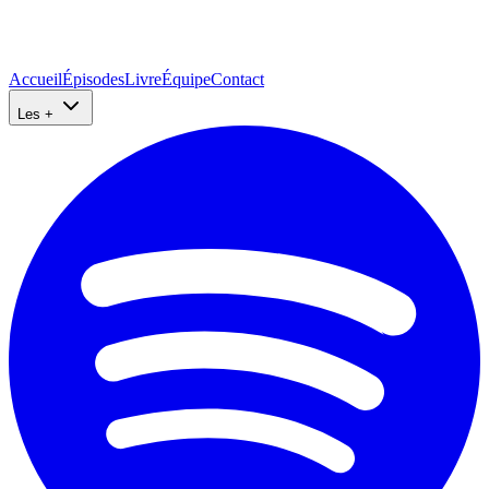
Accueil
Épisodes
Livre
Équipe
Contact
Les +