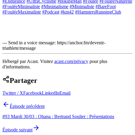
#Endurance
#UltraCyclisme
#BikingMan
#Foulée
#FouléeNaturelle
#FouléeMinimaliste
#Minimalisme
#Minimaliste
#BareFoot
#FouléeMaximaliste
#Podcast
#km42
#HamstersRunningClub
--- Send in a voice message: https://anchor.fm/devenir-
triathlete/message
Hébergé par Acast. Visitez
acast.com/privacy
pour plus
d'informations.
Partager
Twitter / X
Facebook
LinkedIn
Email
Épisode précédent
#93 Mardi 30/03 : Ohana : Bertrand Soulier : Présentations
Épisode suivant