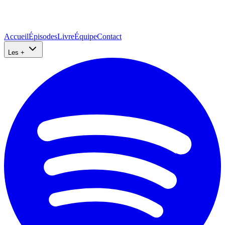
Accueil
Épisodes
Livre
Équipe
Contact
Les +