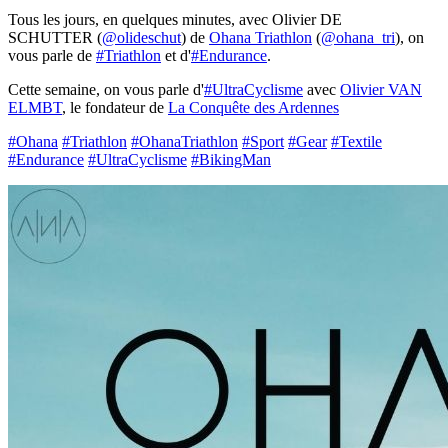
Tous les jours, en quelques minutes, avec Olivier DE
SCHUTTER (
@olideschut
) de
Ohana Triathlon
(
@ohana_tri
), on
vous parle de
#Triathlon
et d'
#Endurance
.
Cette semaine, on vous parle d'
#UltraCyclisme
avec
Olivier VAN
ELMBT
, le fondateur de
La Conquête des Ardennes
#Ohana
#Triathlon
#OhanaTriathlon
#Sport
#Gear
#Textile
#Endurance
#UltraCyclisme
#BikingMan