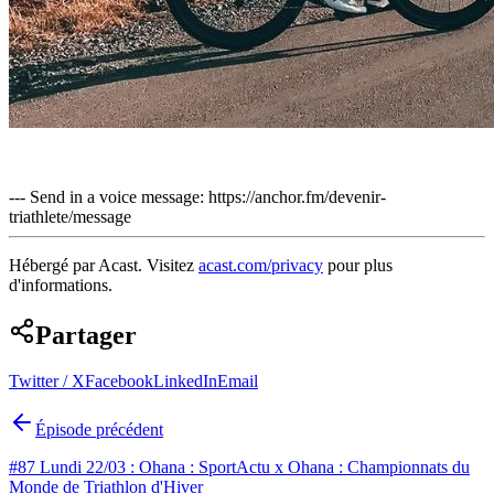
--- Send in a voice message: https://anchor.fm/devenir-
triathlete/message
Hébergé par Acast. Visitez
acast.com/privacy
pour plus
d'informations.
Partager
Twitter / X
Facebook
LinkedIn
Email
Épisode précédent
#87 Lundi 22/03 : Ohana : SportActu x Ohana : Championnats du
Monde de Triathlon d'Hiver