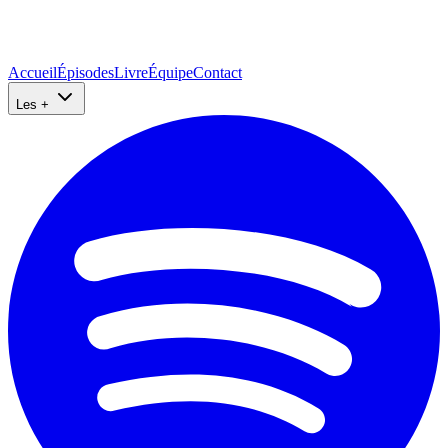
Accueil
Épisodes
Livre
Équipe
Contact
Les +