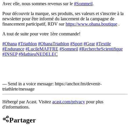
Avec elle, nous sommes revenus sur le
#Sommeil
.
Pour découvrir la marque, ses produits, ses valeurs et s'inscrire à la
newsletter pour être informé du lancement de la campagne de
financement participatif, RDV sur
https://www.ohana.boutique
.
A tout de suite pour votre 1ère commande!
#Ohana
#Triathlon
#OhanaTriathlon
#Sport
#Gear
#Textile
#Endurance
#LucileMAFFRE
#Sommeil
#RechercheScientifique
#INSEP
#MathieuNEDELEC
--- Send in a voice message: https://anchor.fm/devenir-
triathlete/message
Hébergé par Acast. Visitez
acast.com/privacy
pour plus
d'informations.
Partager