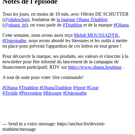
Notes de l'épisode
Tous les jours, en moins de 10 min, avec Olivier DE SCHUTTER
(
@olideschut
), fondateur de
la marque Ohana Triathlon
(
@ohana_tri
), on vous parle de
#Triathlon
et de la marque
#Ohana
.
Cette semaine, nous avons aussi reçu
Mehdi MOUSSADYK
,
#Osteopathe
, nous avons abordé les blessures et les outils à mettre
en place pour prévenir l'apparition de ces bobos en tout genre !
Pour découvrir la marque, ses produits, ses valeurs et s'inscrire à la
newsletter pour être informé du lancement de la campagne de
financement participatif, RDV sur
https://www.ohana.boutique
.
A tout de suite pour votre 1ère commande!
#Ohana
#Triathlon
#OhanaTriathlon
#Sport
#Gear
#Textile
#Prevention
#Blessure
#Osteopathe
--- Send in a voice message: https://anchor.fm/devenir-
triathlete/message