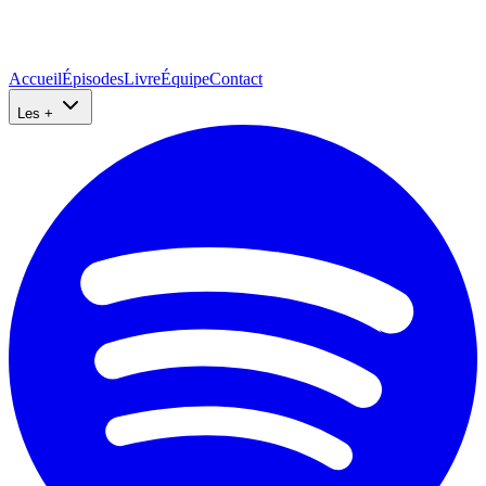
Accueil
Épisodes
Livre
Équipe
Contact
Les +