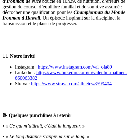
d’
Ironman de Nice
bouclé en 10h29, de nutrition, d’erreurs de
gestion de course, d’équilibre familial et de son rêve assumé :
décrocher une qualification pour les
Championnats du Monde
Ironman à Hawaii
. Un épisode inspirant sur la discipline, la
transmission et le plaisir de progresser.
🏊‍♂️ Notre invité
Instagram :
https://www.instagram.com/val_ola89
Linkedin :
https://www.linkedin.com/in/valentin-mathieu-
660063382
Strava :
https://www.strava.com/athletes/8599404
📝 Quelques punchlines à retenir
• « Ce qui m’attirait, c’était la longueur. »
• « Le long distance s’apprend sur le long. »