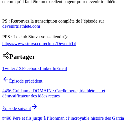
encore qu’il faut être un excellent nageur pour devenir triathlète.
PS : Retrouvez la transcription complète de l’épisode sur
⁠⁠devenirtriathlete.com⁠⁠
PPS : Le club Strava vous attend 👉
⁠⁠⁠⁠⁠⁠⁠⁠https://www.strava.com/clubs/DevenirTri⁠
Partager
Twitter / X
Facebook
LinkedIn
Email
Épisode précédent
#496 Guillaume DOMAIN : Cardiologue, triathlète … et
démystificateur des idées reçues
Épisode suivant
#498 Père et fils jusqu’à l’Ironman : l’incroyable histoire des Garcia