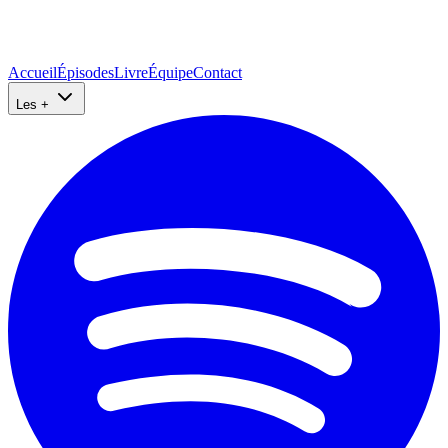
Accueil
Épisodes
Livre
Équipe
Contact
Les +