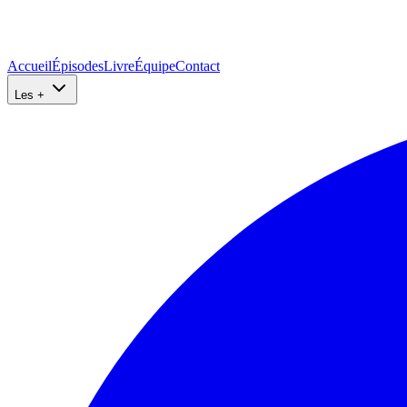
Accueil
Épisodes
Livre
Équipe
Contact
Les +