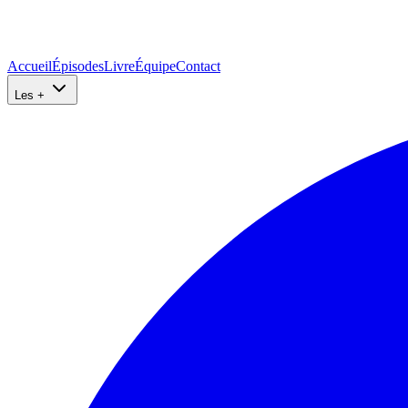
Accueil
Épisodes
Livre
Équipe
Contact
Les +