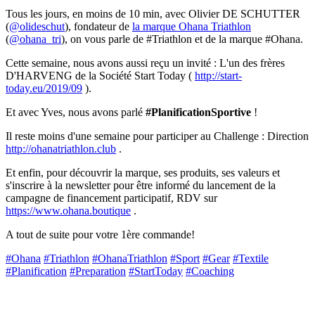
Tous les jours, en moins de 10 min, avec Olivier DE SCHUTTER
(
@olideschut
), fondateur de
la marque Ohana Triathlon
(
@ohana_tri
), on vous parle de #Triathlon et de la marque #Ohana.
Cette semaine, nous avons aussi reçu un invité : L'un des frères
D'HARVENG de la Société Start Today (
http://start-
today.eu/2019/09
).
Et avec Yves, nous avons parlé
#PlanificationSportive
!
Il reste moins d'une semaine pour participer au Challenge : Direction
http://ohanatriathlon.club
.
Et enfin, pour découvrir la marque, ses produits, ses valeurs et
s'inscrire à la newsletter pour être informé du lancement de la
campagne de financement participatif, RDV sur
https://www.ohana.boutique
.
A tout de suite pour votre 1ère commande!
#Ohana
#Triathlon
#OhanaTriathlon
#Sport
#Gear
#Textile
#Planification
#Preparation
#StartToday
#Coaching