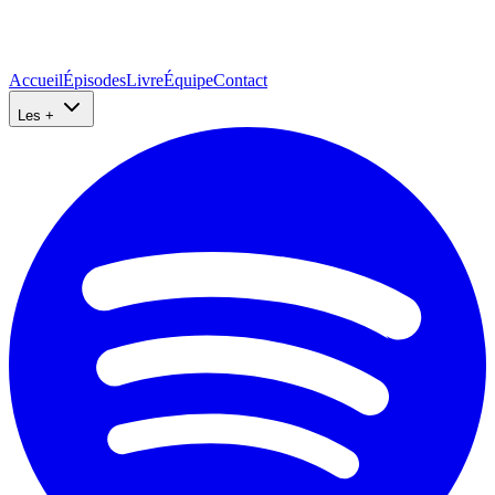
Accueil
Épisodes
Livre
Équipe
Contact
Les +