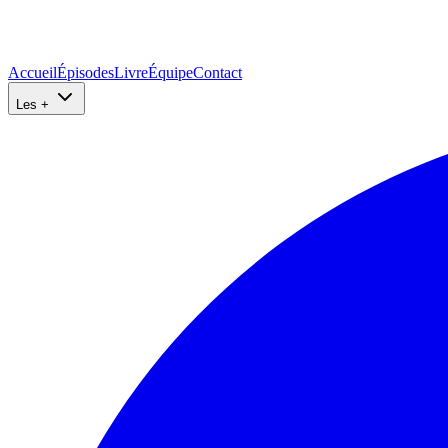
Accueil
Épisodes
Livre
Équipe
Contact
Les +