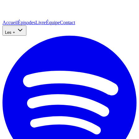
Accueil
Épisodes
Livre
Équipe
Contact
Les +