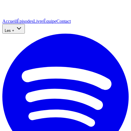
Accueil
Épisodes
Livre
Équipe
Contact
Les +