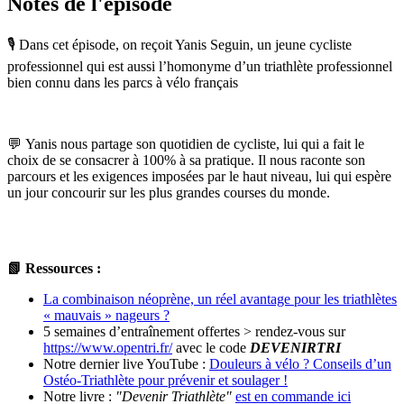
Notes de l'épisode
🎙️ Dans cet épisode, on reçoit Yanis Seguin, un jeune cycliste
professionnel qui est aussi l’homonyme d’un triathlète professionnel
bien connu dans les parcs à vélo français
💬 Yanis nous partage son quotidien de cycliste, lui qui a fait le
choix de se consacrer à 100% à sa pratique. Il nous raconte son
parcours et les exigences imposées par le haut niveau, lui qui espère
un jour concourir sur les plus grandes courses du monde.
📗 Ressources :
La combinaison néoprène, un réel avantage pour les triathlètes
« mauvais » nageurs ?
5 semaines d’entraînement offertes > rendez-vous sur
https://www.opentri.fr/
avec le code
DEVENIRTRI
Notre dernier live YouTube :
Douleurs à vélo ? Conseils d’un
Ostéo-Triathlète pour prévenir et soulager !
Notre livre :
"Devenir Triathlète"
est en commande ici