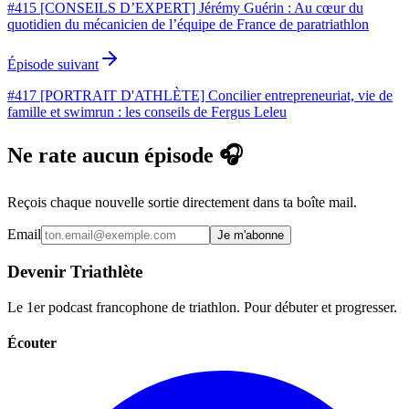
#415 [CONSEILS D’EXPERT] Jérémy Guérin : Au cœur du
quotidien du mécanicien de l’équipe de France de paratriathlon
Épisode suivant
#417 [PORTRAIT D'ATHLÈTE] Concilier entrepreneuriat, vie de
famille et swimrun : les conseils de Fergus Leleu
Ne rate aucun épisode 🎧
Reçois chaque nouvelle sortie directement dans ta boîte mail.
Email
Je m'abonne
Devenir Triathlète
Le 1er podcast francophone de triathlon. Pour débuter et progresser.
Écouter