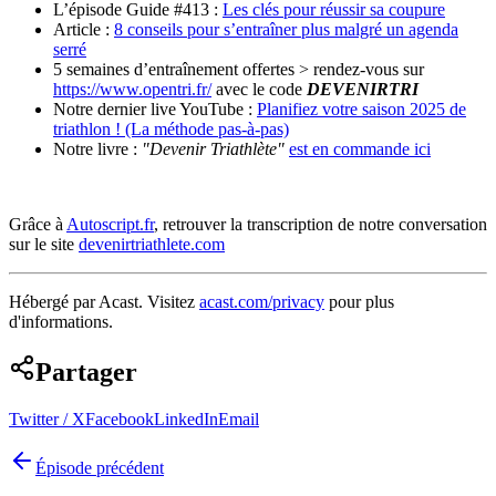
L’épisode Guide #413 :
Les clés pour réussir sa coupure
Article :
8 conseils pour s’entraîner plus malgré un agenda
serré
5 semaines d’entraînement offertes > rendez-vous sur
https://www.opentri.fr/
avec le code
DEVENIRTRI
Notre dernier live YouTube :
Planifiez votre saison 2025 de
triathlon ! (La méthode pas-à-pas)
Notre livre :
"Devenir Triathlète"
est en commande ici
Grâce à
Autoscript.fr
, retrouver la transcription de notre conversation
sur le site
devenirtriathlete.com
Hébergé par Acast. Visitez
acast.com/privacy
pour plus
d'informations.
Partager
Twitter / X
Facebook
LinkedIn
Email
Épisode précédent