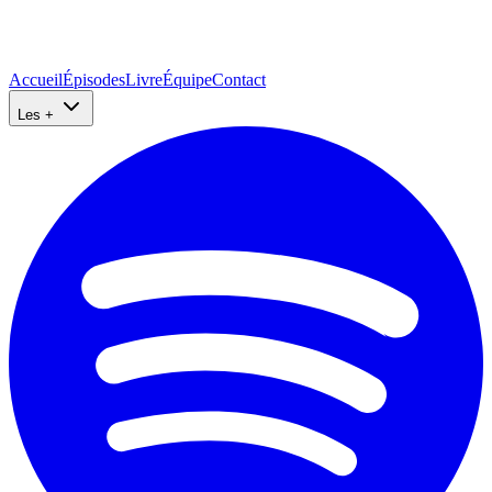
Accueil
Épisodes
Livre
Équipe
Contact
Les +