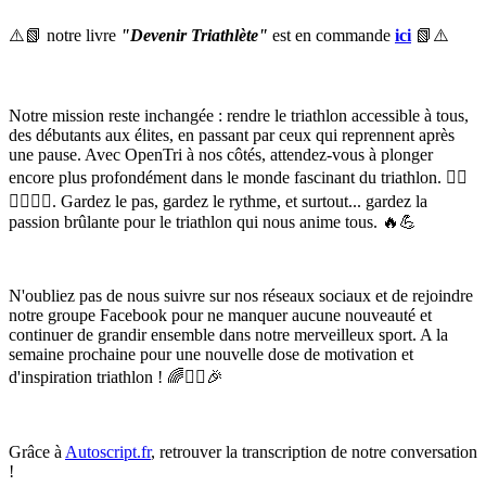
⚠️📗 notre livre
"Devenir Triathlète"
est en commande
ici
📗⚠️
Notre mission reste inchangée : rendre le triathlon accessible à tous,
des débutants aux élites, en passant par ceux qui reprennent après
une pause. Avec OpenTri à nos côtés, attendez-vous à plonger
encore plus profondément dans le monde fascinant du triathlon. 🏊‍♂️
🚴‍♀️🏃‍♂️. Gardez le pas, gardez le rythme, et surtout... gardez la
passion brûlante pour le triathlon qui nous anime tous. 🔥💪
N'oubliez pas de nous suivre sur nos réseaux sociaux et de rejoindre
notre groupe Facebook pour ne manquer aucune nouveauté et
continuer de grandir ensemble dans notre merveilleux sport. A la
semaine prochaine pour une nouvelle dose de motivation et
d'inspiration triathlon ! 🌈🚴‍♂️🎉
Grâce à
Autoscript.fr
, retrouver la transcription de notre conversation
!