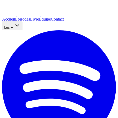
Accueil
Épisodes
Livre
Équipe
Contact
Les +