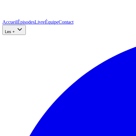
Accueil
Épisodes
Livre
Équipe
Contact
Les +