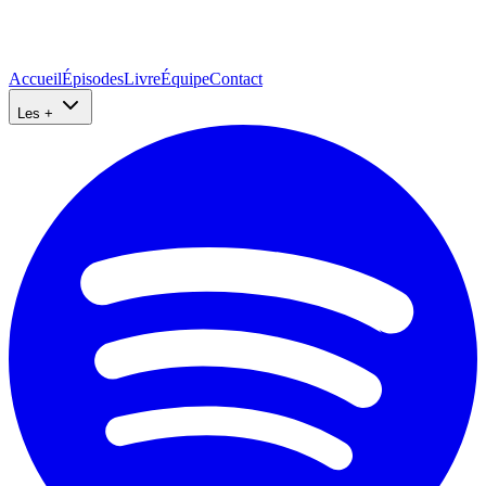
Accueil
Épisodes
Livre
Équipe
Contact
Les +