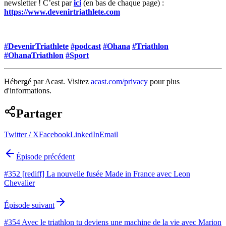
newsletter ! C’est par
ici
(en bas de chaque page) :
https://www.devenirtriathlete.com
#DevenirTriathlete
#podcast
#Ohana
#Triathlon
#OhanaTriathlon
#Sport
Hébergé par Acast. Visitez
acast.com/privacy
pour plus
d'informations.
Partager
Twitter / X
Facebook
LinkedIn
Email
Épisode précédent
#352 [rediff] La nouvelle fusée Made in France avec Leon
Chevalier
Épisode suivant
#354 Avec le triathlon tu deviens une machine de la vie avec Marion