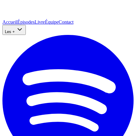
Accueil
Épisodes
Livre
Équipe
Contact
Les +