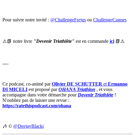
Pour suivre notre invité :
@ChallengeFrejus
ou
ChallengeCagnes
⚠️📗 notre livre
"Devenir Triathlète"
est en commande
ici
📗⚠️
----
Ce podcast, co-animé par
Olivier DE SCHUTTER
et
Ermanno
DI MICELI
est proposé par
OHANA Triathlon
, et vous
accompagne dans votre démarche pour
Devenir Triathlète
!
N'oubliez pas de laisser une revue :
https://ratethispodcast.com/ohana
🎶 ©️
@DeejayBlacki