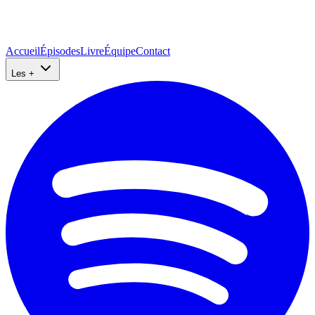
Accueil
Épisodes
Livre
Équipe
Contact
Les +