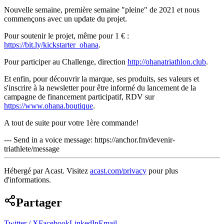
Nouvelle semaine, première semaine "pleine" de 2021 et nous
commençons avec un update du projet.
Pour soutenir le projet, même pour 1 € :
https://bit.ly/kickstarter_ohana
.
Pour participer au Challenge, direction
http://ohanatriathlon.club
.
Et enfin, pour découvrir la marque, ses produits, ses valeurs et
s'inscrire à la newsletter pour être informé du lancement de la
campagne de financement participatif, RDV sur
https://www.ohana.boutique
.
A tout de suite pour votre 1ère commande!
--- Send in a voice message: https://anchor.fm/devenir-
triathlete/message
Hébergé par Acast. Visitez
acast.com/privacy
pour plus
d'informations.
Partager
Twitter / X
Facebook
LinkedIn
Email