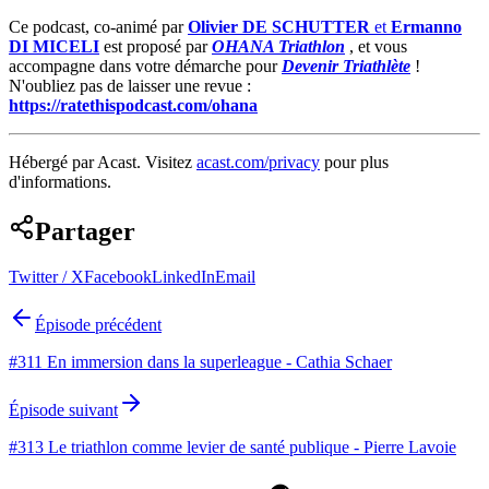
Ce podcast, co-animé par
Olivier DE SCHUTTER
et
Ermanno
DI MICELI
est proposé par
OHANA Triathlon
, et vous
accompagne dans votre démarche pour
Devenir Triathlète
!
N'oubliez pas de laisser une revue :
https://ratethispodcast.com/ohana
Hébergé par Acast. Visitez
acast.com/privacy
pour plus
d'informations.
Partager
Twitter / X
Facebook
LinkedIn
Email
Épisode précédent
#311 En immersion dans la superleague - Cathia Schaer
Épisode suivant
#313 Le triathlon comme levier de santé publique - Pierre Lavoie