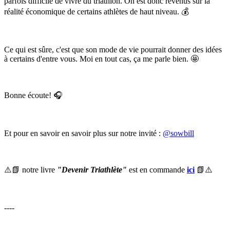
parfois difficile de vivre du triathlon. On est donc revenus sur la
réalité économique de certains athlètes de haut niveau. 💰
Ce qui est sûre, c'est que son mode de vie pourrait donner des idées
à certains d'entre vous. Moi en tout cas, ça me parle bien. 🤩
Bonne écoute! 🎧
Et pour en savoir en savoir plus sur notre invité :
@sowbill
⚠️📗 notre livre
"Devenir Triathlète"
est en commande
ici
📗⚠️
----