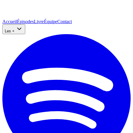
Accueil
Épisodes
Livre
Équipe
Contact
Les +