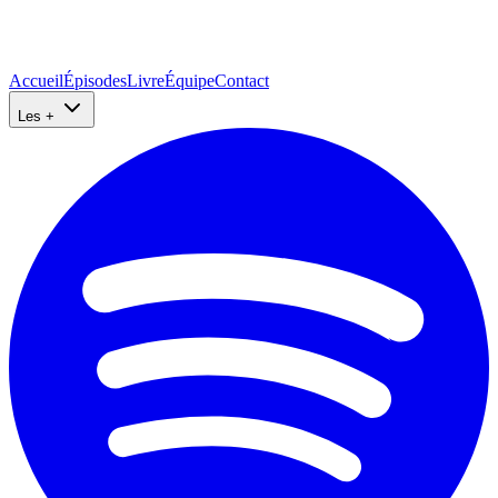
Accueil
Épisodes
Livre
Équipe
Contact
Les +