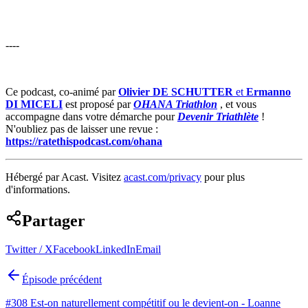
----
Ce podcast, co-animé par
Olivier DE SCHUTTER
et
Ermanno
DI MICELI
est proposé par
OHANA Triathlon
, et vous
accompagne dans votre démarche pour
Devenir Triathlète
!
N'oubliez pas de laisser une revue :
https://ratethispodcast.com/ohana
Hébergé par Acast. Visitez
acast.com/privacy
pour plus
d'informations.
Partager
Twitter / X
Facebook
LinkedIn
Email
Épisode précédent
#308 Est-on naturellement compétitif ou le devient-on - Loanne