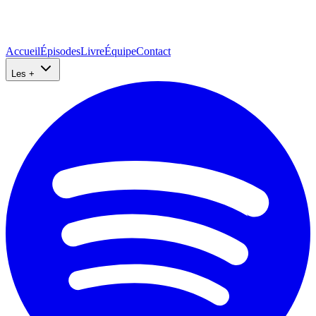
Accueil
Épisodes
Livre
Équipe
Contact
Les +