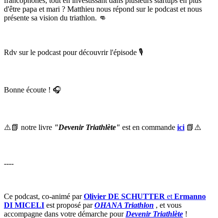
francophones, tout en investissant dans plusieurs startups en plus
d'être papa et mari ? Matthieu nous répond sur le podcast et nous
présente sa vision du triathlon. 👊
Rdv sur le podcast pour découvrir l'épisode 🎙
Bonne écoute ! 🎧
⚠️📗 notre livre
"Devenir Triathlète"
est en commande
ici
📗⚠️
----
Ce podcast, co-animé par
Olivier DE SCHUTTER
et
Ermanno
DI MICELI
est proposé par
OHANA Triathlon
, et vous
accompagne dans votre démarche pour
Devenir Triathlète
!