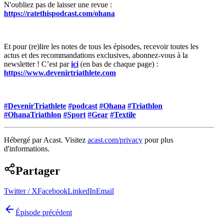
N'oubliez pas de laisser une revue :
https://ratethispodcast.com/ohana
Et pour (re)lire les notes de tous les épisodes, recevoir toutes les
actus et des recommandations exclusives, abonnez-vous à la
newsletter ! C’est par
ici
(en bas de chaque page) :
https://www.devenirtriathlete.com
#DevenirTriathlete
#podcast
#Ohana
#Triathlon
#OhanaTriathlon
#Sport
#Gear
#Textile
Hébergé par Acast. Visitez
acast.com/privacy
pour plus
d'informations.
Partager
Twitter / X
Facebook
LinkedIn
Email
Épisode précédent