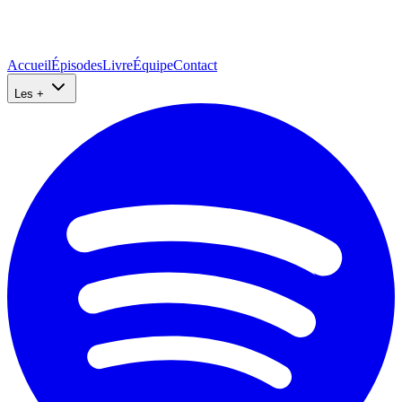
Accueil
Épisodes
Livre
Équipe
Contact
Les +