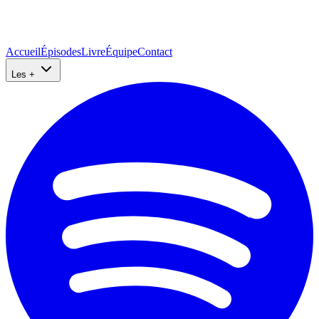
Accueil
Épisodes
Livre
Équipe
Contact
Les +