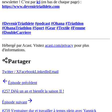
newsletter ! C’est par
ici
(en bas de chaque page) :
https://www.devenirtriathlete.com
#DevenirTriathlete
#podcast
#Ohana
#Triathlon
#OhanaTriathlon
#Sport
#Gear
#Textile
#Femme
#DoubleCarriere
Hébergé par Acast. Visitez
acast.com/privacy
pour plus
d'informations.
Partager
Twitter / X
Facebook
LinkedIn
Email
Épisode précédent
#257 Déjà un an et bientôt la saison II !
Épisode suivant
#259 S'entrainer dur et travailler à temps plein avec Yannick