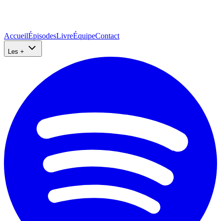
Accueil
Épisodes
Livre
Équipe
Contact
Les +