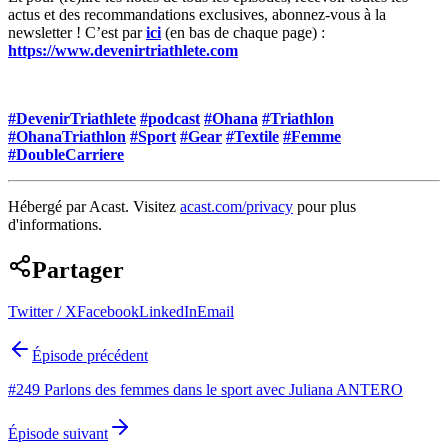
actus et des recommandations exclusives, abonnez-vous à la
newsletter ! C’est par
ici
(en bas de chaque page) :
https://www.devenirtriathlete.com
#DevenirTriathlete
#podcast
#Ohana
#Triathlon
#OhanaTriathlon
#Sport
#Gear
#Textile
#Femme
#DoubleCarriere
Hébergé par Acast. Visitez
acast.com/privacy
pour plus
d'informations.
Partager
Twitter / X
Facebook
LinkedIn
Email
Épisode précédent
#249 Parlons des femmes dans le sport avec Juliana ANTERO
Épisode suivant