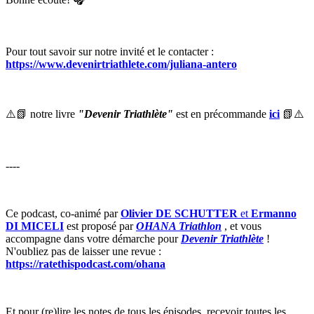
Pour tout savoir sur notre invité et le contacter :
https://www.devenirtriathlete.com/juliana-antero
⚠️📗 notre livre
"Devenir Triathlète"
est en précommande
ici
📗⚠️
----
Ce podcast, co-animé par
Olivier DE SCHUTTER
et
Ermanno
DI MICELI
est proposé par
OHANA Triathlon
, et vous
accompagne dans votre démarche pour
Devenir Triathlète
!
N'oubliez pas de laisser une revue :
https://ratethispodcast.com/ohana
Et pour (re)lire les notes de tous les épisodes, recevoir toutes les