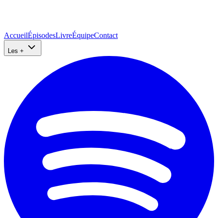
Accueil
Épisodes
Livre
Équipe
Contact
Les +