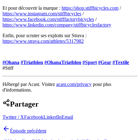
Et pour découvrir la marque :
https://shop.stiffbicycles.com
/
https://www.instagram.com/stiffbicycles
/
https://www.facebook.com/stifffactorybicycles
/
https://www.linkedin.com/company/stiffbicyclesfactory
Enfin, pour scruter ses exploits sur Strava :
https://www.strava.com/athletes/5317982
#Ohana
#Triathlon
#OhanaTriathlon
#Sport
#Gear
#Textile
#Stiff
Hébergé par Acast. Visitez
acast.com/privacy
pour plus
d'informations.
Partager
Twitter / X
Facebook
LinkedIn
Email
Épisode précédent