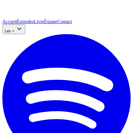
Accueil
Épisodes
Livre
Équipe
Contact
Les +