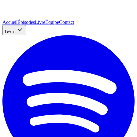
Accueil
Épisodes
Livre
Équipe
Contact
Les +