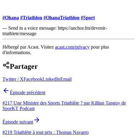
#Ohana
#Triathlon
#OhanaTriathlon
#Sport
--- Send in a voice message: https://anchor.fm/devenir-
triathlete/message
Hébergé par Acast. Visitez
acast.com/privacy
pour plus
d'informations.
Partager
Twitter / X
Facebook
LinkedIn
Email
Épisode précédent
#217 Une Ministre des Sports Triathlète ? par Killian Tanguy de
SporKT Podcast
Épisode suivant
#219 Triathlète à tout prix : Thomas Navarro