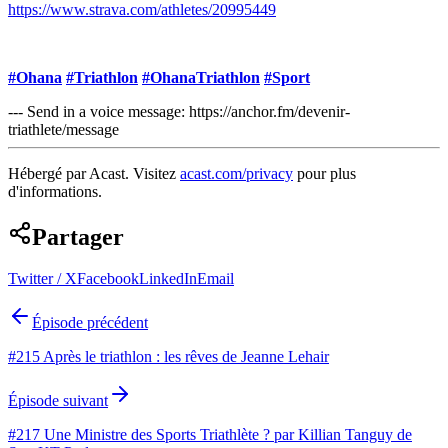
https://www.strava.com/athletes/20995449
#Ohana
#Triathlon
#OhanaTriathlon
#Sport
--- Send in a voice message: https://anchor.fm/devenir-
triathlete/message
Hébergé par Acast. Visitez
acast.com/privacy
pour plus
d'informations.
Partager
Twitter / X
Facebook
LinkedIn
Email
Épisode précédent
#215 Après le triathlon : les rêves de Jeanne Lehair
Épisode suivant
#217 Une Ministre des Sports Triathlète ? par Killian Tanguy de