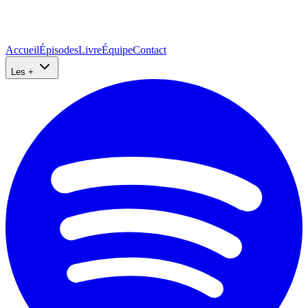
Accueil
Épisodes
Livre
Équipe
Contact
Les +