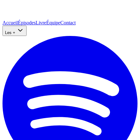
Accueil
Épisodes
Livre
Équipe
Contact
Les +