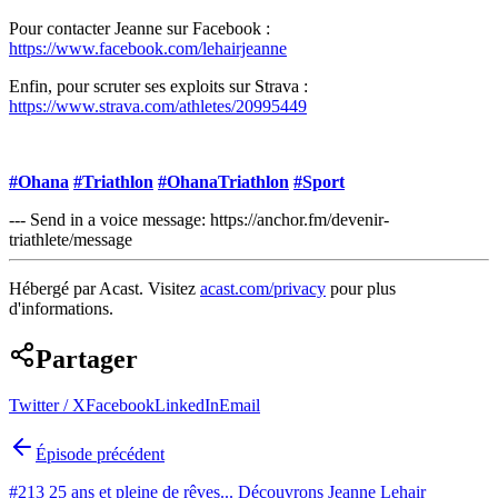
Pour contacter Jeanne sur Facebook :
https://www.facebook.com/lehairjeanne
Enfin, pour scruter ses exploits sur Strava :
https://www.strava.com/athletes/20995449
#Ohana
#Triathlon
#OhanaTriathlon
#Sport
--- Send in a voice message: https://anchor.fm/devenir-
triathlete/message
Hébergé par Acast. Visitez
acast.com/privacy
pour plus
d'informations.
Partager
Twitter / X
Facebook
LinkedIn
Email
Épisode précédent
#213 25 ans et pleine de rêves... Découvrons Jeanne Lehair