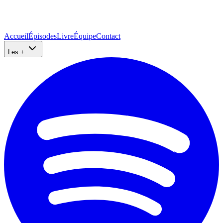
Accueil
Épisodes
Livre
Équipe
Contact
Les +