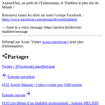
Aujourd'hui, on parle de l'Embrunman, le Triathlon le plus dur du
Monde !
Retrouvez toutes les infos sur notre Groupe Facebook :
https://www.facebook.com/groups/devenirtriathlete
--- Send in a voice message: https://anchor.fm/devenir-
triathlete/message
Hébergé par Acast. Visitez
acast.com/privacy
pour plus
d'informations.
Partager
Twitter / X
Facebook
LinkedIn
Email
Épisode précédent
#191 Xavier Massart : l’ultra-cycliste aux 1000 projets
Épisode suivant
#193 Les débuts d’un triathlète professionnel : Antoine MECHIN