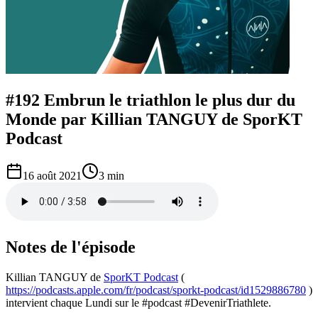
#192 Embrun le triathlon le plus dur du
Monde par Killian TANGUY de SporKT
Podcast
16 août 2021
3 min
Notes de l'épisode
Killian TANGUY de
SporKT Podcast
(
https://podcasts.apple.com/fr/podcast/sporkt-podcast/id1529886780
)
intervient chaque Lundi sur le #podcast #DevenirTriathlete.