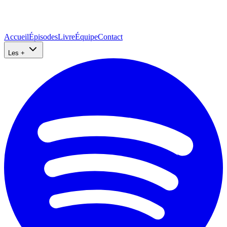
Accueil
Épisodes
Livre
Équipe
Contact
Les +