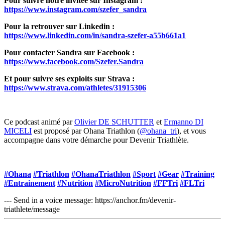
Pour suivre notre invitée sur Instagram :
https://www.instagram.com/szefer_sandra
Pour la retrouver sur Linkedin :
https://www.linkedin.com/in/sandra-szefer-a55b661a1
Pour contacter Sandra sur Facebook :
https://www.facebook.com/Szefer.Sandra
Et pour suivre ses exploits sur Strava :
https://www.strava.com/athletes/31915306
Ce podcast animé par
Olivier DE SCHUTTER
et
Ermanno DI
MICELI
est proposé par Ohana Triathlon (
@ohana_tri
), et vous
accompagne dans votre démarche pour Devenir Triathlète.
#Ohana
#Triathlon
#OhanaTriathlon
#Sport
#Gear
#Training
#Entrainement
#Nutrition
#MicroNutrition
#FFTri
#FLTri
--- Send in a voice message: https://anchor.fm/devenir-
triathlete/message